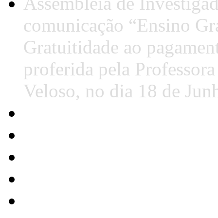
Assembleia de Investigad
comunicação “Ensino Gra
Gratuitidade ao pagamen
proferida pela Professor
Veloso, no dia 18 de Jun